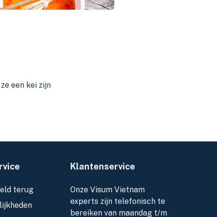
ze een kei zijn
rvice
Klantenservice
eld terug
Onze Visum Vietnam
experts zijn telefonisch te
ijkheden
bereiken van maandag t/m