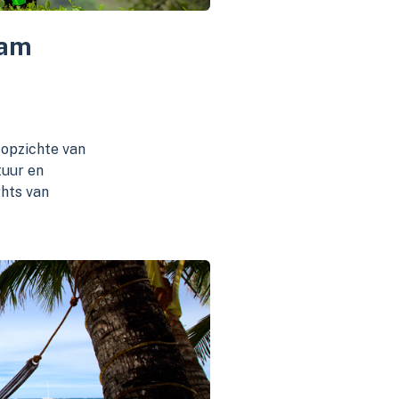
nam
 opzichte van
tuur en
ghts van