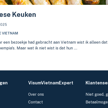
ese Keuken
2025
E VIETNAM
ar een bezoekje had gebracht aan Vietnam wist ik alleen dat 
oempia's. Maar wat ik niet wist is dat hun ...
agen
VisumVietnamExpert
Klantense
Over ons
Niet goed, g
Contact
Betaalmogel